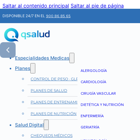
Saltar al contenido principal
Saltar al pie de página
DISPONIBLE 24/7 EN EL
900 86 85 65
Especialidades Medicas
Planes
ALERGOLOGÍA
CONTROL DE PESO · GLP-1
CARDIOLOGÍA
PLANES DE SALUD
CIRUGÍA VASCULAR
PLANES DE ENTRENAMIENTO
DIETÉTICA Y NUTRICIÓN
PLANES DE NUTRICIÓN
ENFERMERÍA
Salud Digital
GERIATRÍA
CHEQUEOS MÉDICOS