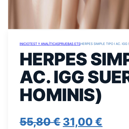
INICIO
TEST Y ANALÍTICAS
PRUEBAS ETS
HERPES SIMPLE TIPO I AC. IGG
HERPES SIMP
AC. IGG SUE
HOMINIS)
EL
EL
55,80
€
31,00
€