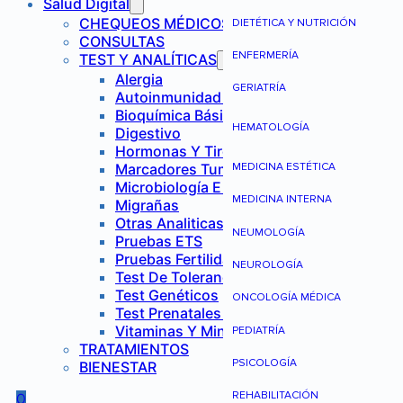
Salud Digital
CHEQUEOS MÉDICOS
DIETÉTICA Y NUTRICIÓN
CONSULTAS
ENFERMERÍA
TEST Y ANALÍTICAS
Alergia
GERIATRÍA
Autoinmunidad Y Reumatología
Bioquímica Básica
HEMATOLOGÍA
Digestivo
Hormonas Y Tiroides
Marcadores Tumorales
MEDICINA ESTÉTICA
Microbiología E Infecciones
MEDICINA INTERNA
Migrañas
Otras Analiticas
NEUMOLOGÍA
Pruebas ETS
Pruebas Fertilidad Mujer
NEUROLOGÍA
Test De Tolerancia Alimentaria
Test Genéticos
ONCOLOGÍA MÉDICA
Test Prenatales No Invasivos
Vitaminas Y Minerales
PEDIATRÍA
TRATAMIENTOS
PSICOLOGÍA
BIENESTAR
REHABILITACIÓN
0