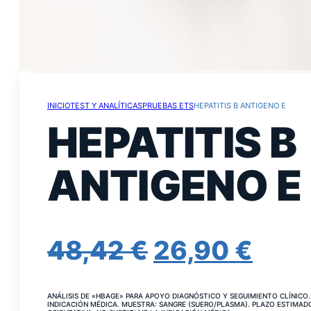
INICIO
TEST Y ANALÍTICAS
PRUEBAS ETS
HEPATITIS B ANTIGENO E
HEPATITIS B
ANTIGENO E
EL
EL
48,42
€
26,90
€
PRECIO
PRE
ANÁLISIS DE «HBAGE» PARA APOYO DIAGNÓSTICO Y SEGUIMIENTO CLÍNICO. 
INDICACIÓN MÉDICA. MUESTRA: SANGRE (SUERO/PLASMA). PLAZO ESTIMADO