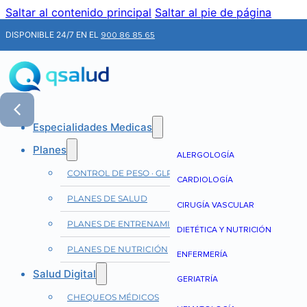
Saltar al contenido principal
Saltar al pie de página
DISPONIBLE 24/7 EN EL
900 86 85 65
Especialidades Medicas
Planes
ALERGOLOGÍA
CONTROL DE PESO · GLP-1
CARDIOLOGÍA
PLANES DE SALUD
CIRUGÍA VASCULAR
PLANES DE ENTRENAMIENTO
DIETÉTICA Y NUTRICIÓN
PLANES DE NUTRICIÓN
ENFERMERÍA
Salud Digital
GERIATRÍA
CHEQUEOS MÉDICOS