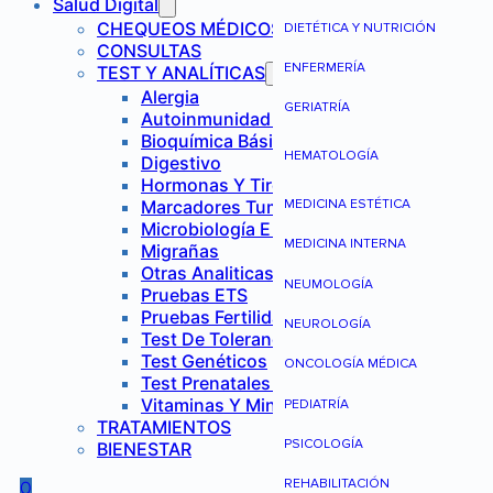
Salud Digital
CHEQUEOS MÉDICOS
DIETÉTICA Y NUTRICIÓN
CONSULTAS
ENFERMERÍA
TEST Y ANALÍTICAS
Alergia
GERIATRÍA
Autoinmunidad Y Reumatología
Bioquímica Básica
HEMATOLOGÍA
Digestivo
Hormonas Y Tiroides
Marcadores Tumorales
MEDICINA ESTÉTICA
Microbiología E Infecciones
MEDICINA INTERNA
Migrañas
Otras Analiticas
NEUMOLOGÍA
Pruebas ETS
Pruebas Fertilidad Mujer
NEUROLOGÍA
Test De Tolerancia Alimentaria
Test Genéticos
ONCOLOGÍA MÉDICA
Test Prenatales No Invasivos
Vitaminas Y Minerales
PEDIATRÍA
TRATAMIENTOS
PSICOLOGÍA
BIENESTAR
REHABILITACIÓN
0