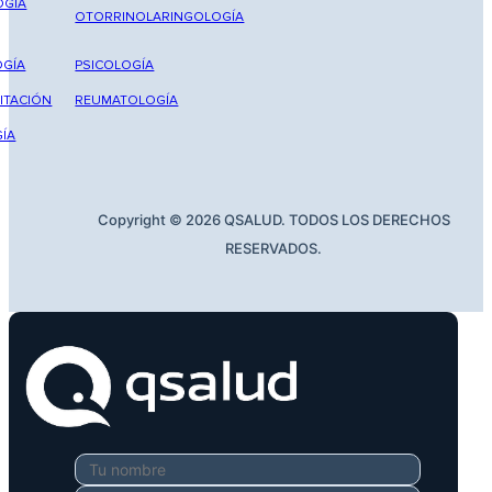
OGÍA
OTORRINOLARINGOLOGÍA
GÍA
PSICOLOGÍA
ITACIÓN
REUMATOLOGÍA
ÍA
Copyright © 2026 QSALUD. TODOS LOS DERECHOS
RESERVADOS.