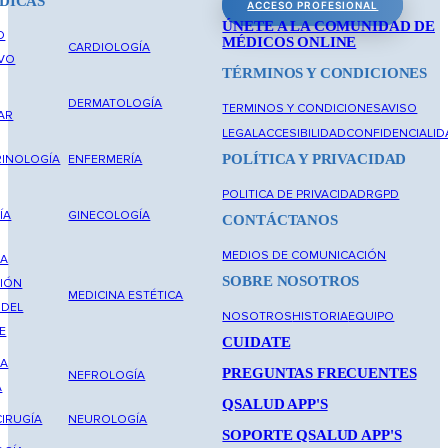
DICAS
ACCESO PROFESIONAL
ÚNETE A LA COMUNIDAD DE
O
MÉDICOS ONLINE
CARDIOLOGÍA
IVO
TÉRMINOS Y CONDICIONES
DERMATOLOGÍA
TERMINOS Y CONDICIONES
AVISO
AR
LEGAL
ACCESIBILIDAD
CONFIDENCIALID
POLÍTICA Y PRIVACIDAD
INOLOGÍA
ENFERMERÍA
POLITICA DE PRIVACIDAD
RGPD
ÍA
GINECOLOGÍA
CONTÁCTANOS
MEDIOS DE COMUNICACIÓN
NA
SOBRE NOSOTROS
IÓN
MEDICINA ESTÉTICA
 DEL
NOSOTROS
HISTORIA
EQUIPO
E
CUIDATE
NA
PREGUNTAS FRECUENTES
NEFROLOGÍA
A
QSALUD APP'S
IRUGÍA
NEUROLOGÍA
SOPORTE QSALUD APP'S