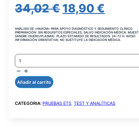
EL
EL
34,02
€
18,90
€
PRECIO
PREC
ANÁLISIS DE «HAACM» PARA APOYO DIAGNÓSTICO Y SEGUIMIENTO CLÍNICO.
ORIGINAL
ACTU
PREPARACIÓN: SIN REQUISITOS ESPECIALES, SALVO INDICACIÓN MÉDICA. MUEST
SANGRE (SUERO/PLASMA). PLAZO ESTIMADO DE RESULTADOS: 24–72 H. AVISO:
INFORMACIÓN ORIENTATIVA; NO SUSTITUYE LA INDICACIÓN MÉDICA.
ERA:
ES:
HEPATITIS
34,02 €.
18,90 
A
AC.
IGM
CANTIDAD
Añadir al carrito
CATEGORIA:
PRUEBAS ETS
,
TEST Y ANALÍTICAS