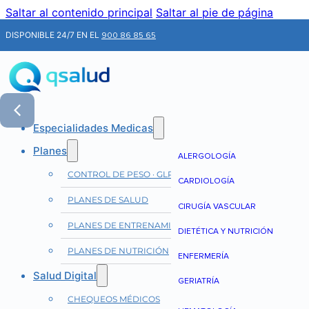
Saltar al contenido principal
Saltar al pie de página
DISPONIBLE 24/7 EN EL
900 86 85 65
Especialidades Medicas
Planes
ALERGOLOGÍA
CONTROL DE PESO · GLP-1
CARDIOLOGÍA
PLANES DE SALUD
CIRUGÍA VASCULAR
PLANES DE ENTRENAMIENTO
DIETÉTICA Y NUTRICIÓN
PLANES DE NUTRICIÓN
ENFERMERÍA
Salud Digital
GERIATRÍA
CHEQUEOS MÉDICOS