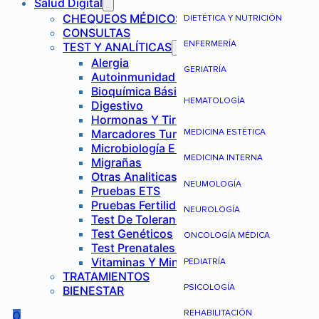
Salud Digital
CHEQUEOS MÉDICOS
DIETÉTICA Y NUTRICIÓN
CONSULTAS
ENFERMERÍA
TEST Y ANALÍTICAS
Alergia
GERIATRÍA
Autoinmunidad Y Reumatología
Bioquímica Básica
HEMATOLOGÍA
Digestivo
Hormonas Y Tiroides
Marcadores Tumorales
MEDICINA ESTÉTICA
Microbiología E Infecciones
MEDICINA INTERNA
Migrañas
Otras Analiticas
NEUMOLOGÍA
Pruebas ETS
Pruebas Fertilidad Mujer
NEUROLOGÍA
Test De Tolerancia Alimentaria
Test Genéticos
ONCOLOGÍA MÉDICA
Test Prenatales No Invasivos
Vitaminas Y Minerales
PEDIATRÍA
TRATAMIENTOS
PSICOLOGÍA
BIENESTAR
REHABILITACIÓN
0