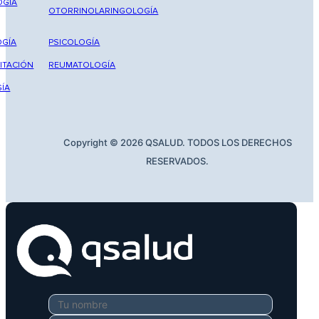
OGÍA
OTORRINOLARINGOLOGÍA
GÍA
PSICOLOGÍA
ITACIÓN
REUMATOLOGÍA
ÍA
Copyright © 2026 QSALUD. TODOS LOS DERECHOS
RESERVADOS.