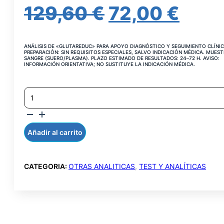
EL
EL
129,60
€
72,00
€
PRECIO
PRE
ANÁLISIS DE «GLUTAREDUC» PARA APOYO DIAGNÓSTICO Y SEGUIMIENTO CLÍNIC
ORIGINAL
ACT
PREPARACIÓN: SIN REQUISITOS ESPECIALES, SALVO INDICACIÓN MÉDICA. MUEST
SANGRE (SUERO/PLASMA). PLAZO ESTIMADO DE RESULTADOS: 24–72 H. AVISO:
INFORMACIÓN ORIENTATIVA; NO SUSTITUYE LA INDICACIÓN MÉDICA.
ERA:
ES:
GLUTATION
129,60 €.
72,0
REDUCTASA
CANTIDAD
Añadir al carrito
CATEGORIA:
OTRAS ANALITICAS
,
TEST Y ANALÍTICAS