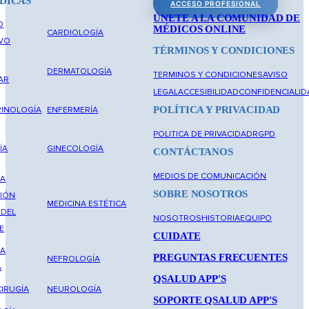
DICAS
ACCESO PROFESIONAL
ÚNETE A LA COMUNIDAD DE
O
MÉDICOS ONLINE
CARDIOLOGÍA
IVO
TÉRMINOS Y CONDICIONES
DERMATOLOGÍA
TERMINOS Y CONDICIONES
AVISO
AR
LEGAL
ACCESIBILIDAD
CONFIDENCIALID
POLÍTICA Y PRIVACIDAD
INOLOGÍA
ENFERMERÍA
POLITICA DE PRIVACIDAD
RGPD
ÍA
GINECOLOGÍA
CONTÁCTANOS
MEDIOS DE COMUNICACIÓN
NA
SOBRE NOSOTROS
IÓN
MEDICINA ESTÉTICA
 DEL
NOSOTROS
HISTORIA
EQUIPO
E
CUIDATE
NA
PREGUNTAS FRECUENTES
NEFROLOGÍA
A
QSALUD APP'S
IRUGÍA
NEUROLOGÍA
SOPORTE QSALUD APP'S