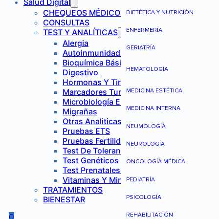
Salud Digital
CHEQUEOS MÉDICOS
DIETÉTICA Y NUTRICIÓN
CONSULTAS
ENFERMERÍA
TEST Y ANALÍTICAS
Alergia
GERIATRÍA
Autoinmunidad Y Reumatología
Bioquímica Básica
HEMATOLOGÍA
Digestivo
Hormonas Y Tiroides
Marcadores Tumorales
MEDICINA ESTÉTICA
Microbiología E Infecciones
MEDICINA INTERNA
Migrañas
Otras Analiticas
NEUMOLOGÍA
Pruebas ETS
Pruebas Fertilidad Mujer
NEUROLOGÍA
Test De Tolerancia Alimentaria
Test Genéticos
ONCOLOGÍA MÉDICA
Test Prenatales No Invasivos
Vitaminas Y Minerales
PEDIATRÍA
TRATAMIENTOS
PSICOLOGÍA
BIENESTAR
REHABILITACIÓN
0