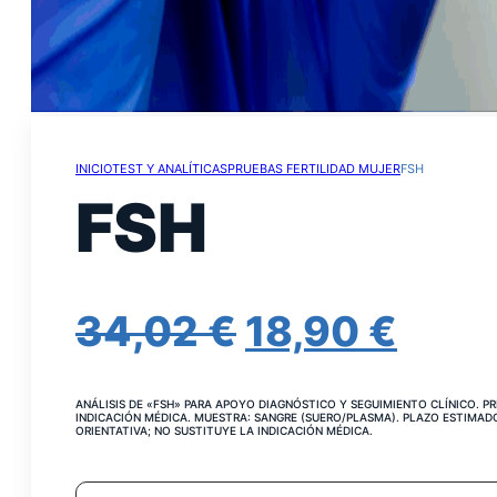
INICIO
TEST Y ANALÍTICAS
PRUEBAS FERTILIDAD MUJER
FSH
FSH
EL
EL
34,02
€
18,90
€
PRECIO
PRE
ANÁLISIS DE «FSH» PARA APOYO DIAGNÓSTICO Y SEGUIMIENTO CLÍNICO. PR
ORIGINAL
ACT
INDICACIÓN MÉDICA. MUESTRA: SANGRE (SUERO/PLASMA). PLAZO ESTIMADO
ORIENTATIVA; NO SUSTITUYE LA INDICACIÓN MÉDICA.
ERA:
ES:
FSH