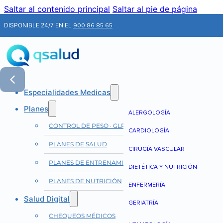
Saltar al contenido principal
Saltar al pie de página
DISPONIBLE 24/7 EN EL
900 86 85 65
Especialidades Medicas
Planes
ALERGOLOGÍA
CONTROL DE PESO · GLP-1
CARDIOLOGÍA
PLANES DE SALUD
CIRUGÍA VASCULAR
PLANES DE ENTRENAMIENTO
DIETÉTICA Y NUTRICIÓN
PLANES DE NUTRICIÓN
ENFERMERÍA
Salud Digital
GERIATRÍA
CHEQUEOS MÉDICOS