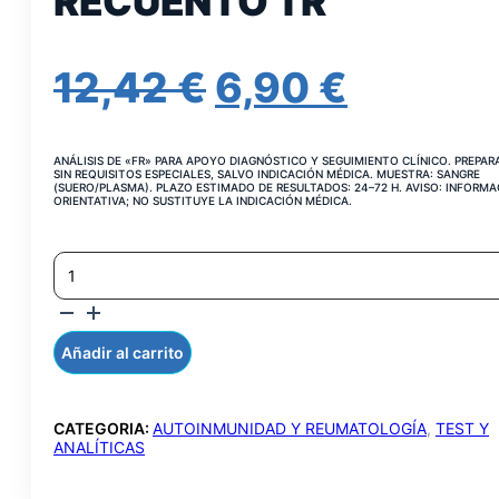
RECUENTO TR
EL
EL
12,42
€
6,90
€
PRECIO
PRECI
ANÁLISIS DE «FR» PARA APOYO DIAGNÓSTICO Y SEGUIMIENTO CLÍNICO. PREPAR
ORIGINAL
ACTUA
SIN REQUISITOS ESPECIALES, SALVO INDICACIÓN MÉDICA. MUESTRA: SANGRE
(SUERO/PLASMA). PLAZO ESTIMADO DE RESULTADOS: 24–72 H. AVISO: INFORMA
ORIENTATIVA; NO SUSTITUYE LA INDICACIÓN MÉDICA.
ERA:
ES:
FORMULA
12,42 €.
6,90 €.
SANGUINEA,
RECUENTO
TR
CANTIDAD
Añadir al carrito
CATEGORIA:
AUTOINMUNIDAD Y REUMATOLOGÍA
,
TEST Y
ANALÍTICAS