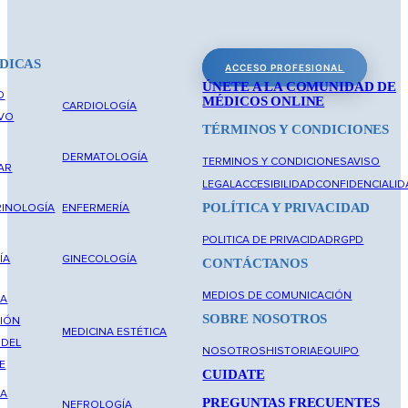
DICAS
ACCESO PROFESIONAL
ÚNETE A LA COMUNIDAD DE
O
MÉDICOS ONLINE
CARDIOLOGÍA
IVO
TÉRMINOS Y CONDICIONES
DERMATOLOGÍA
TERMINOS Y CONDICIONES
AVISO
AR
LEGAL
ACCESIBILIDAD
CONFIDENCIALID
POLÍTICA Y PRIVACIDAD
INOLOGÍA
ENFERMERÍA
POLITICA DE PRIVACIDAD
RGPD
ÍA
GINECOLOGÍA
CONTÁCTANOS
MEDIOS DE COMUNICACIÓN
NA
SOBRE NOSOTROS
IÓN
MEDICINA ESTÉTICA
 DEL
NOSOTROS
HISTORIA
EQUIPO
E
CUIDATE
NA
PREGUNTAS FRECUENTES
NEFROLOGÍA