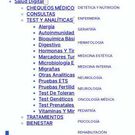
Salud Digital
CHEQUEOS MÉDICOS
DIETÉTICA Y NUTRICIÓN
CONSULTAS
ENFERMERÍA
TEST Y ANALÍTICAS
Alergia
GERIATRÍA
Autoinmunidad Y Reumatología
Bioquímica Básica
HEMATOLOGÍA
Digestivo
Hormonas Y Tiroides
Marcadores Tumorales
MEDICINA ESTÉTICA
Microbiología E Infecciones
MEDICINA INTERNA
Migrañas
Otras Analiticas
NEUMOLOGÍA
Pruebas ETS
Pruebas Fertilidad Mujer
NEUROLOGÍA
Test De Tolerancia Alimentaria
Test Genéticos
ONCOLOGÍA MÉDICA
Test Prenatales No Invasivos
Vitaminas Y Minerales
PEDIATRÍA
TRATAMIENTOS
PSICOLOGÍA
BIENESTAR
REHABILITACIÓN
0