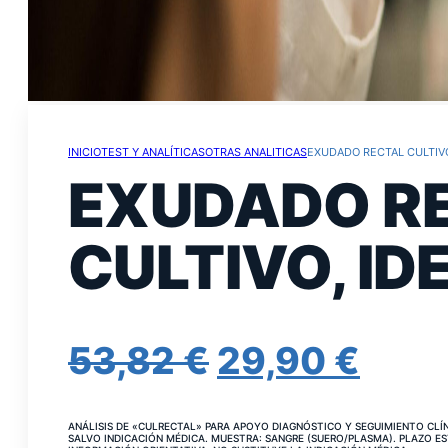
INICIO
TEST Y ANALÍTICAS
OTRAS ANALITICAS
EXUDADO RECTAL CULTIVO
EXUDADO R
CULTIVO, ID
EL
EL
53,82
€
29,90
€
PRECIO
PRE
ANÁLISIS DE «CULRECTAL» PARA APOYO DIAGNÓSTICO Y SEGUIMIENTO CLÍNI
SALVO INDICACIÓN MÉDICA. MUESTRA: SANGRE (SUERO/PLASMA). PLAZO ES