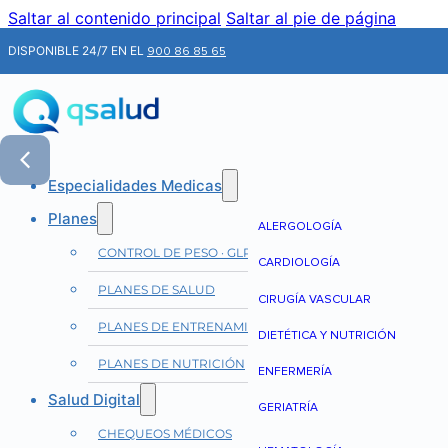
Saltar al contenido principal
Saltar al pie de página
DISPONIBLE 24/7 EN EL
900 86 85 65
Especialidades Medicas
Planes
ALERGOLOGÍA
CONTROL DE PESO · GLP-1
CARDIOLOGÍA
PLANES DE SALUD
CIRUGÍA VASCULAR
PLANES DE ENTRENAMIENTO
DIETÉTICA Y NUTRICIÓN
PLANES DE NUTRICIÓN
ENFERMERÍA
Salud Digital
GERIATRÍA
CHEQUEOS MÉDICOS