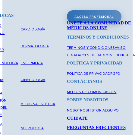
DICAS
ACCESO PROFESIONAL
ÚNETE A LA COMUNIDAD DE
O
MÉDICOS ONLINE
CARDIOLOGÍA
IVO
TÉRMINOS Y CONDICIONES
DERMATOLOGÍA
TERMINOS Y CONDICIONES
AVISO
AR
LEGAL
ACCESIBILIDAD
CONFIDENCIALID
POLÍTICA Y PRIVACIDAD
INOLOGÍA
ENFERMERÍA
POLITICA DE PRIVACIDAD
RGPD
ÍA
GINECOLOGÍA
CONTÁCTANOS
MEDIOS DE COMUNICACIÓN
NA
SOBRE NOSOTROS
IÓN
MEDICINA ESTÉTICA
 DEL
NOSOTROS
HISTORIA
EQUIPO
E
CUIDATE
NA
PREGUNTAS FRECUENTES
NEFROLOGÍA
A