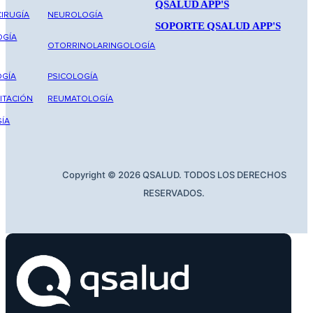
QSALUD APP'S
IRUGÍA
NEUROLOGÍA
SOPORTE QSALUD APP'S
OGÍA
OTORRINOLARINGOLOGÍA
GÍA
PSICOLOGÍA
ITACIÓN
REUMATOLOGÍA
ÍA
Copyright © 2026 QSALUD. TODOS LOS DERECHOS
RESERVADOS.