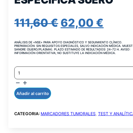
EL
EL
111,60
€
62,00
€
PRECIO
PREC
ANÁLISIS DE «NSE» PARA APOYO DIAGNÓSTICO Y SEGUIMIENTO CLÍNICO.
ORIGINAL
ACT
PREPARACIÓN: SIN REQUISITOS ESPECIALES, SALVO INDICACIÓN MÉDICA. MUEST
SANGRE (SUERO/PLASMA). PLAZO ESTIMADO DE RESULTADOS: 24–72 H. AVISO:
INFORMACIÓN ORIENTATIVA; NO SUSTITUYE LA INDICACIÓN MÉDICA.
ERA:
ES:
ENOLASA
111,60 €.
62,00
NEURONAL
ESPECIFICA
SUERO
CANTIDAD
Añadir al carrito
CATEGORIA:
MARCADORES TUMORALES
,
TEST Y ANALÍTI