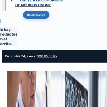
ÚNETE A LA COMUNIDAD
DE MÉDICOS ONLINE
Reservar ahora
0
o hay
roductos
n el
arrito.
Disponible 24/7 en el
900 86 85 65