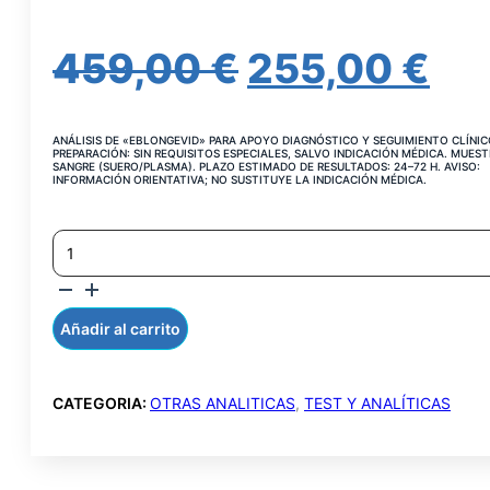
EL
EL
459,00
€
255,00
€
PRECIO
PR
ANÁLISIS DE «EBLONGEVID» PARA APOYO DIAGNÓSTICO Y SEGUIMIENTO CLÍNIC
ORIGINAL
AC
PREPARACIÓN: SIN REQUISITOS ESPECIALES, SALVO INDICACIÓN MÉDICA. MUEST
SANGRE (SUERO/PLASMA). PLAZO ESTIMADO DE RESULTADOS: 24–72 H. AVISO:
INFORMACIÓN ORIENTATIVA; NO SUSTITUYE LA INDICACIÓN MÉDICA.
ERA:
ES
EDAD
459,00 €.
25
BIOLOGICA
Y
LONGEVIDAD
CANTIDAD
Añadir al carrito
CATEGORIA:
OTRAS ANALITICAS
,
TEST Y ANALÍTICAS