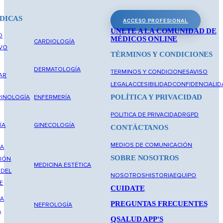
DICAS
ACCESO PROFESIONAL
ÚNETE A LA COMUNIDAD DE
O
MÉDICOS ONLINE
CARDIOLOGÍA
IVO
TÉRMINOS Y CONDICIONES
DERMATOLOGÍA
TERMINOS Y CONDICIONES
AVISO
AR
LEGAL
ACCESIBILIDAD
CONFIDENCIALID
POLÍTICA Y PRIVACIDAD
INOLOGÍA
ENFERMERÍA
POLITICA DE PRIVACIDAD
RGPD
ÍA
GINECOLOGÍA
CONTÁCTANOS
MEDIOS DE COMUNICACIÓN
NA
SOBRE NOSOTROS
IÓN
MEDICINA ESTÉTICA
 DEL
NOSOTROS
HISTORIA
EQUIPO
E
CUIDATE
NA
PREGUNTAS FRECUENTES
NEFROLOGÍA
A
QSALUD APP'S