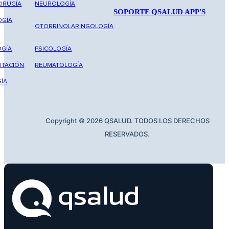
IRUGÍA
NEUROLOGÍA
SOPORTE QSALUD APP'S
OGÍA
OTORRINOLARINGOLOGÍA
GÍA
PSICOLOGÍA
ITACIÓN
REUMATOLOGÍA
ÍA
Copyright © 2026 QSALUD. TODOS LOS DERECHOS
RESERVADOS.