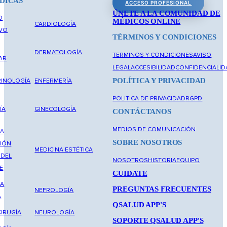
DICAS
ACCESO PROFESIONAL
ÚNETE A LA COMUNIDAD DE
O
MÉDICOS ONLINE
CARDIOLOGÍA
IVO
TÉRMINOS Y CONDICIONES
DERMATOLOGÍA
TERMINOS Y CONDICIONES
AVISO
AR
LEGAL
ACCESIBILIDAD
CONFIDENCIALID
POLÍTICA Y PRIVACIDAD
INOLOGÍA
ENFERMERÍA
POLITICA DE PRIVACIDAD
RGPD
ÍA
GINECOLOGÍA
CONTÁCTANOS
MEDIOS DE COMUNICACIÓN
NA
SOBRE NOSOTROS
IÓN
MEDICINA ESTÉTICA
 DEL
NOSOTROS
HISTORIA
EQUIPO
E
CUIDATE
NA
PREGUNTAS FRECUENTES
NEFROLOGÍA
A
QSALUD APP'S
IRUGÍA
NEUROLOGÍA
SOPORTE QSALUD APP'S