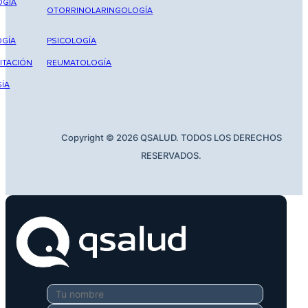
OGÍA
OTORRINOLARINGOLOGÍA
GÍA
PSICOLOGÍA
ITACIÓN
REUMATOLOGÍA
ÍA
Copyright © 2026 QSALUD. TODOS LOS DERECHOS
RESERVADOS.