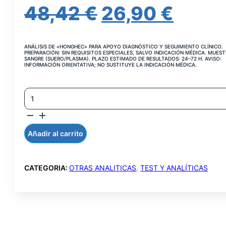
EL
EL
48,42
€
26,90
€
PRECIO
PREC
ANÁLISIS DE «HONGHEC» PARA APOYO DIAGNÓSTICO Y SEGUIMIENTO CLÍNICO.
ORIGINAL
ACT
PREPARACIÓN: SIN REQUISITOS ESPECIALES, SALVO INDICACIÓN MÉDICA. MUEST
SANGRE (SUERO/PLASMA). PLAZO ESTIMADO DE RESULTADOS: 24–72 H. AVISO:
INFORMACIÓN ORIENTATIVA; NO SUSTITUYE LA INDICACIÓN MÉDICA.
ERA:
ES:
DETECCIÓN
48,42 €.
26,90
DE
HONGOS
CANTIDAD
Añadir al carrito
CATEGORIA:
OTRAS ANALITICAS
,
TEST Y ANALÍTICAS