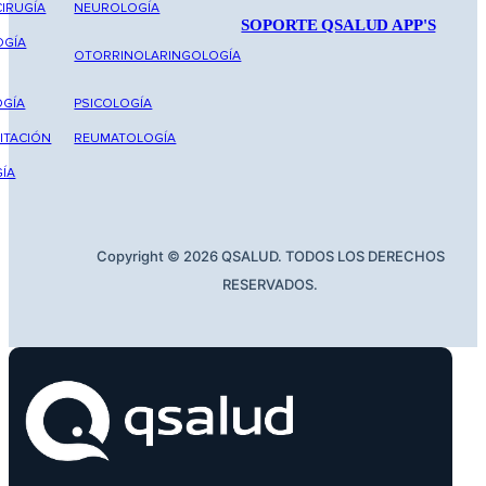
IRUGÍA
NEUROLOGÍA
SOPORTE QSALUD APP'S
OGÍA
OTORRINOLARINGOLOGÍA
GÍA
PSICOLOGÍA
ITACIÓN
REUMATOLOGÍA
ÍA
Copyright © 2026 QSALUD. TODOS LOS DERECHOS
RESERVADOS.