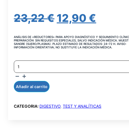
EL
EL
23,22
€
12,90
€
PRECIO
PREC
ANÁLISIS DE «REDUCTORES» PARA APOYO DIAGNÓSTICO Y SEGUIMIENTO CLÍNIC
ORIGINAL
ACTU
PREPARACIÓN: SIN REQUISITOS ESPECIALES, SALVO INDICACIÓN MÉDICA. MUEST
SANGRE (SUERO/PLASMA). PLAZO ESTIMADO DE RESULTADOS: 24–72 H. AVISO:
INFORMACIÓN ORIENTATIVA; NO SUSTITUYE LA INDICACIÓN MÉDICA.
ERA:
ES:
CUERPOS
23,22 €.
12,90 
REDUCTORES
EN
HECES
CANTIDAD
Añadir al carrito
CATEGORIA:
DIGESTIVO
,
TEST Y ANALÍTICAS