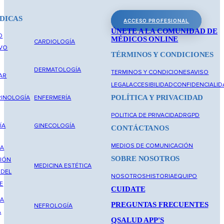
DICAS
ACCESO PROFESIONAL
ÚNETE A LA COMUNIDAD DE
O
MÉDICOS ONLINE
CARDIOLOGÍA
IVO
TÉRMINOS Y CONDICIONES
DERMATOLOGÍA
TERMINOS Y CONDICIONES
AVISO
AR
LEGAL
ACCESIBILIDAD
CONFIDENCIALID
POLÍTICA Y PRIVACIDAD
INOLOGÍA
ENFERMERÍA
POLITICA DE PRIVACIDAD
RGPD
ÍA
GINECOLOGÍA
CONTÁCTANOS
MEDIOS DE COMUNICACIÓN
NA
SOBRE NOSOTROS
IÓN
MEDICINA ESTÉTICA
 DEL
NOSOTROS
HISTORIA
EQUIPO
E
CUIDATE
NA
PREGUNTAS FRECUENTES
NEFROLOGÍA
A
QSALUD APP'S