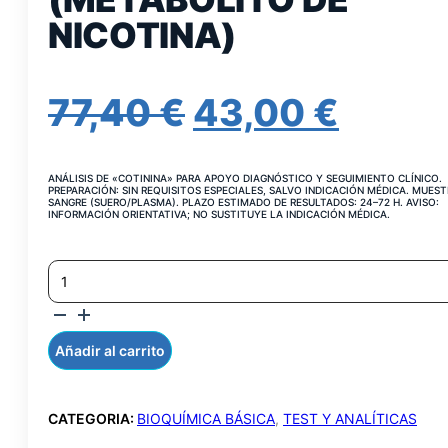
NICOTINA)
EL
EL
77,40
€
43,00
€
PRECIO
PREC
ANÁLISIS DE «COTININA» PARA APOYO DIAGNÓSTICO Y SEGUIMIENTO CLÍNICO.
ORIGINAL
ACTU
PREPARACIÓN: SIN REQUISITOS ESPECIALES, SALVO INDICACIÓN MÉDICA. MUEST
SANGRE (SUERO/PLASMA). PLAZO ESTIMADO DE RESULTADOS: 24–72 H. AVISO:
INFORMACIÓN ORIENTATIVA; NO SUSTITUYE LA INDICACIÓN MÉDICA.
ERA:
ES:
COTININA
77,40 €.
43,00
ORINA
(METABOLITO
DE
NICOTINA)
Añadir al carrito
CANTIDAD
CATEGORIA:
BIOQUÍMICA BÁSICA
,
TEST Y ANALÍTICAS