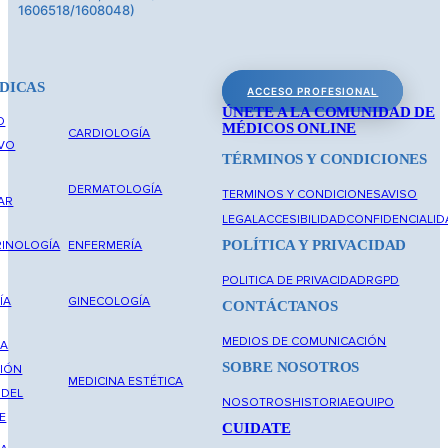
1606518/1608048)
DICAS
ACCESO PROFESIONAL
ÚNETE A LA COMUNIDAD DE
O
MÉDICOS ONLINE
CARDIOLOGÍA
IVO
TÉRMINOS Y CONDICIONES
DERMATOLOGÍA
TERMINOS Y CONDICIONES
AVISO
AR
LEGAL
ACCESIBILIDAD
CONFIDENCIALID
POLÍTICA Y PRIVACIDAD
INOLOGÍA
ENFERMERÍA
POLITICA DE PRIVACIDAD
RGPD
ÍA
GINECOLOGÍA
CONTÁCTANOS
MEDIOS DE COMUNICACIÓN
NA
SOBRE NOSOTROS
IÓN
MEDICINA ESTÉTICA
 DEL
NOSOTROS
HISTORIA
EQUIPO
E
CUIDATE