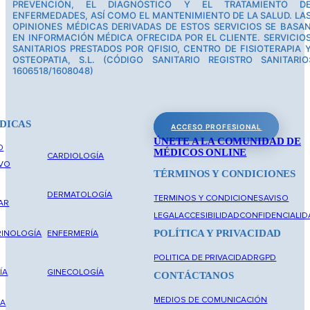
PREVENCIÓN, EL DIAGNÓSTICO Y EL TRATAMIENTO D
ENFERMEDADES, ASÍ COMO EL MANTENIMIENTO DE LA SALUD. LA
OPINIONES MÉDICAS DERIVADAS DE ESTOS SERVICIOS SE BASA
EN INFORMACIÓN MÉDICA OFRECIDA POR EL CLIENTE. SERVICIO
SANITARIOS PRESTADOS POR QFISIO, CENTRO DE FISIOTERAPIA 
OSTEOPATIA, S.L. (CÓDIGO SANITARIO REGISTRO SANITARIO
1606518/1608048)
DICAS
ACCESO PROFESIONAL
ÚNETE A LA COMUNIDAD DE
O
MÉDICOS ONLINE
CARDIOLOGÍA
IVO
TÉRMINOS Y CONDICIONES
DERMATOLOGÍA
TERMINOS Y CONDICIONES
AVISO
AR
LEGAL
ACCESIBILIDAD
CONFIDENCIALID
POLÍTICA Y PRIVACIDAD
INOLOGÍA
ENFERMERÍA
POLITICA DE PRIVACIDAD
RGPD
ÍA
GINECOLOGÍA
CONTÁCTANOS
MEDIOS DE COMUNICACIÓN
NA