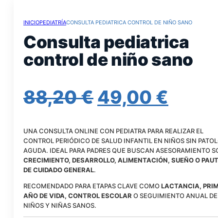
INICIO
PEDIATRÍA
CONSULTA PEDIATRICA CONTROL DE NIÑO SANO
Consulta pediatrica
control de niño sano
EL
EL
88,20
€
49,00
€
PRECIO
PREC
UNA CONSULTA ONLINE CON PEDIATRA PARA REALIZAR EL
ORIGINAL
ACT
CONTROL PERIÓDICO DE SALUD INFANTIL EN NIÑOS SIN PATO
AGUDA. IDEAL PARA PADRES QUE BUSCAN ASESORAMIENTO S
ERA:
ES:
CRECIMIENTO, DESARROLLO, ALIMENTACIÓN, SUEÑO O PAU
DE CUIDADO GENERAL
.
88,20 €.
49,00
RECOMENDADO PARA ETAPAS CLAVE COMO
LACTANCIA, PRI
AÑO DE VIDA, CONTROL ESCOLAR
O SEGUIMIENTO ANUAL DE
NIÑOS Y NIÑAS SANOS.