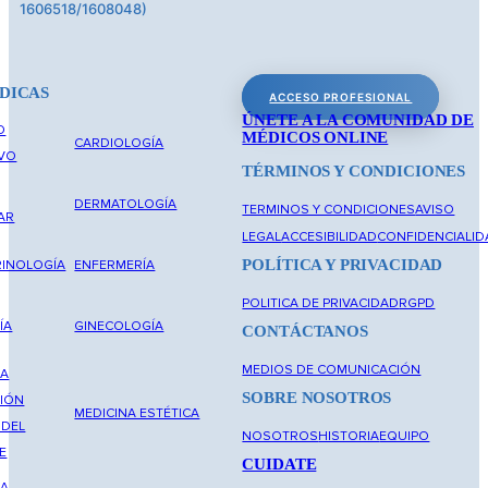
1606518/1608048)
DICAS
ACCESO PROFESIONAL
ÚNETE A LA COMUNIDAD DE
O
MÉDICOS ONLINE
CARDIOLOGÍA
IVO
TÉRMINOS Y CONDICIONES
DERMATOLOGÍA
TERMINOS Y CONDICIONES
AVISO
AR
LEGAL
ACCESIBILIDAD
CONFIDENCIALID
POLÍTICA Y PRIVACIDAD
INOLOGÍA
ENFERMERÍA
POLITICA DE PRIVACIDAD
RGPD
ÍA
GINECOLOGÍA
CONTÁCTANOS
MEDIOS DE COMUNICACIÓN
NA
SOBRE NOSOTROS
IÓN
MEDICINA ESTÉTICA
 DEL
NOSOTROS
HISTORIA
EQUIPO
E
CUIDATE
NA