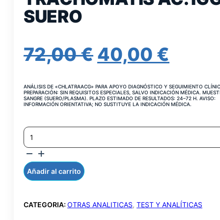
SUERO
EL
EL
72,00
€
40,00
€
PRECIO
PREC
ANÁLISIS DE «CHLATRAACG» PARA APOYO DIAGNÓSTICO Y SEGUIMIENTO CLÍNI
ORIGINAL
ACT
PREPARACIÓN: SIN REQUISITOS ESPECIALES, SALVO INDICACIÓN MÉDICA. MUEST
SANGRE (SUERO/PLASMA). PLAZO ESTIMADO DE RESULTADOS: 24–72 H. AVISO:
INFORMACIÓN ORIENTATIVA; NO SUSTITUYE LA INDICACIÓN MÉDICA.
ERA:
ES:
CHLAMYDIA
72,00 €.
40,00
TRACHOMATIS
AC.
IGG
SUERO
Añadir al carrito
CANTIDAD
CATEGORIA:
OTRAS ANALITICAS
,
TEST Y ANALÍTICAS