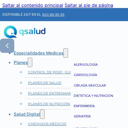
Saltar al contenido principal
Saltar al pie de página
DISPONIBLE 24/7 EN EL
900 86 85 65
Especialidades Medicas
Planes
ALERGOLOGÍA
CONTROL DE PESO · GLP-1
CARDIOLOGÍA
PLANES DE SALUD
CIRUGÍA VASCULAR
PLANES DE ENTRENAMIENTO
DIETÉTICA Y NUTRICIÓN
PLANES DE NUTRICIÓN
ENFERMERÍA
Salud Digital
GERIATRÍA
CHEQUEOS MÉDICOS