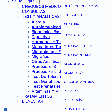
Salud Digital
CHEQUEOS MÉDICOS
DIETÉTICA Y NUTRICIÓN
CONSULTAS
ENFERMERÍA
TEST Y ANALÍTICAS
Alergia
GERIATRÍA
Autoinmunidad Y Reumatología
Bioquímica Básica
HEMATOLOGÍA
Digestivo
Hormonas Y Tiroides
Marcadores Tumorales
MEDICINA ESTÉTICA
Microbiología E Infecciones
MEDICINA INTERNA
Migrañas
Otras Analiticas
NEUMOLOGÍA
Pruebas ETS
Pruebas Fertilidad Mujer
NEUROLOGÍA
Test De Tolerancia Alimentaria
Test Genéticos
ONCOLOGÍA MÉDICA
Test Prenatales No Invasivos
Vitaminas Y Minerales
PEDIATRÍA
TRATAMIENTOS
PSICOLOGÍA
BIENESTAR
REHABILITACIÓN
0