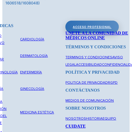
1606518/1608048)
DICAS
ACCESO PROFESIONAL
ÚNETE A LA COMUNIDAD DE
O
MÉDICOS ONLINE
CARDIOLOGÍA
IVO
TÉRMINOS Y CONDICIONES
DERMATOLOGÍA
TERMINOS Y CONDICIONES
AVISO
AR
LEGAL
ACCESIBILIDAD
CONFIDENCIALID
POLÍTICA Y PRIVACIDAD
INOLOGÍA
ENFERMERÍA
POLITICA DE PRIVACIDAD
RGPD
ÍA
GINECOLOGÍA
CONTÁCTANOS
MEDIOS DE COMUNICACIÓN
NA
SOBRE NOSOTROS
IÓN
MEDICINA ESTÉTICA
 DEL
NOSOTROS
HISTORIA
EQUIPO
E
CUIDATE