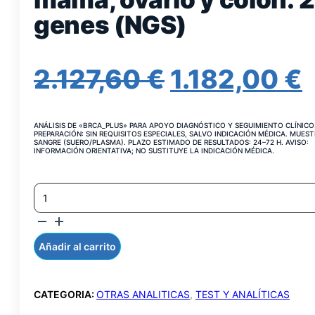
genes (NGS)
EL
2.127,60
€
1.182,00
€
PRECIO
ANÁLISIS DE «BRCA_PLUS» PARA APOYO DIAGNÓSTICO Y SEGUIMIENTO CLÍNICO
ORIGINAL
PREPARACIÓN: SIN REQUISITOS ESPECIALES, SALVO INDICACIÓN MÉDICA. MUEST
SANGRE (SUERO/PLASMA). PLAZO ESTIMADO DE RESULTADOS: 24–72 H. AVISO:
INFORMACIÓN ORIENTATIVA; NO SUSTITUYE LA INDICACIÓN MÉDICA.
ERA:
CÁNCER
2.127,60 €.
1
FAMILIAR
DE
MAMA,
OVARIO
Añadir al carrito
Y
COLON:
29
CATEGORIA:
OTRAS ANALITICAS
,
TEST Y ANALÍTICAS
GENES