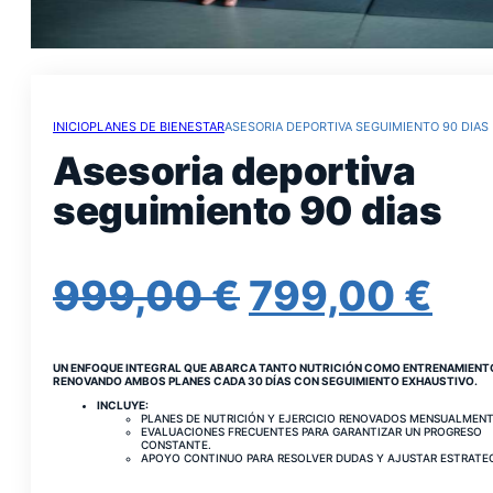
INICIO
PLANES DE BIENESTAR
ASESORIA DEPORTIVA SEGUIMIENTO 90 DIAS
Asesoria deportiva
seguimiento 90 dias
EL
EL
999,00
€
799,00
€
PRECIO
PR
UN ENFOQUE INTEGRAL QUE ABARCA TANTO NUTRICIÓN COMO ENTRENAMIENT
ORIGINAL
AC
RENOVANDO AMBOS PLANES CADA 30 DÍAS CON SEGUIMIENTO EXHAUSTIVO.
INCLUYE:
PLANES DE NUTRICIÓN Y EJERCICIO RENOVADOS MENSUALMENT
ERA:
ES
EVALUACIONES FRECUENTES PARA GARANTIZAR UN PROGRESO
CONSTANTE.
APOYO CONTINUO PARA RESOLVER DUDAS Y AJUSTAR ESTRATEG
999,00 €.
79