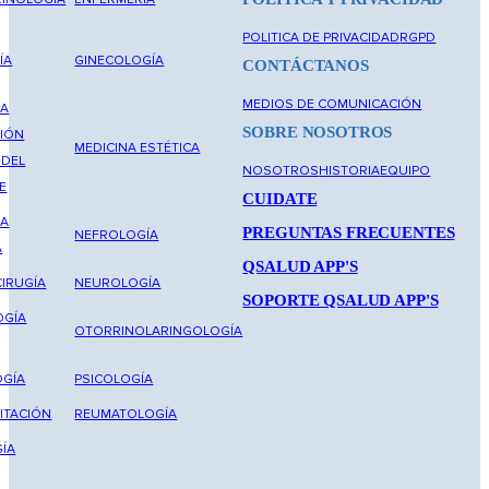
POLITICA DE PRIVACIDAD
RGPD
ÍA
GINECOLOGÍA
CONTÁCTANOS
MEDIOS DE COMUNICACIÓN
NA
SOBRE NOSOTROS
IÓN
MEDICINA ESTÉTICA
 DEL
NOSOTROS
HISTORIA
EQUIPO
E
CUIDATE
NA
PREGUNTAS FRECUENTES
NEFROLOGÍA
A
QSALUD APP'S
IRUGÍA
NEUROLOGÍA
SOPORTE QSALUD APP'S
OGÍA
OTORRINOLARINGOLOGÍA
GÍA
PSICOLOGÍA
ITACIÓN
REUMATOLOGÍA
ÍA