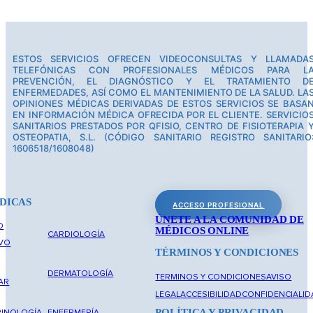
ESTOS SERVICIOS OFRECEN VIDEOCONSULTAS Y LLAMADA
TELEFÓNICAS CON PROFESIONALES MÉDICOS PARA L
PREVENCIÓN, EL DIAGNÓSTICO Y EL TRATAMIENTO D
ENFERMEDADES, ASÍ COMO EL MANTENIMIENTO DE LA SALUD. LA
OPINIONES MÉDICAS DERIVADAS DE ESTOS SERVICIOS SE BASA
EN INFORMACIÓN MÉDICA OFRECIDA POR EL CLIENTE. SERVICIO
SANITARIOS PRESTADOS POR QFISIO, CENTRO DE FISIOTERAPIA 
OSTEOPATIA, S.L. (CÓDIGO SANITARIO REGISTRO SANITARIO
1606518/1608048)
DICAS
ACCESO PROFESIONAL
ÚNETE A LA COMUNIDAD DE
O
MÉDICOS ONLINE
CARDIOLOGÍA
IVO
TÉRMINOS Y CONDICIONES
DERMATOLOGÍA
TERMINOS Y CONDICIONES
AVISO
AR
LEGAL
ACCESIBILIDAD
CONFIDENCIALID
POLÍTICA Y PRIVACIDAD
INOLOGÍA
ENFERMERÍA