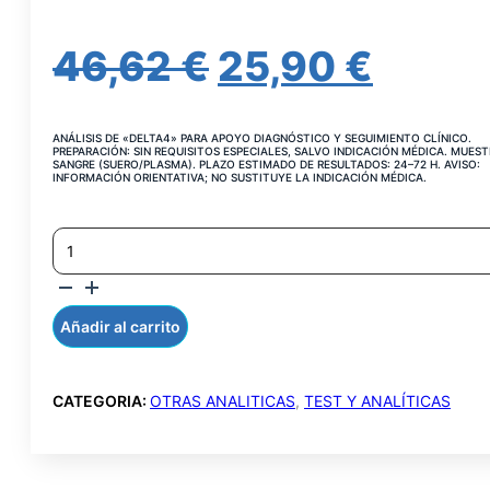
EL
EL
46,62
€
25,90
€
PRECIO
PREC
ANÁLISIS DE «DELTA4» PARA APOYO DIAGNÓSTICO Y SEGUIMIENTO CLÍNICO.
ORIGINAL
ACTU
PREPARACIÓN: SIN REQUISITOS ESPECIALES, SALVO INDICACIÓN MÉDICA. MUEST
SANGRE (SUERO/PLASMA). PLAZO ESTIMADO DE RESULTADOS: 24–72 H. AVISO:
INFORMACIÓN ORIENTATIVA; NO SUSTITUYE LA INDICACIÓN MÉDICA.
ERA:
ES:
ANDROSTENDIONA
46,62 €.
25,90
DELTA
4
CANTIDAD
Añadir al carrito
CATEGORIA:
OTRAS ANALITICAS
,
TEST Y ANALÍTICAS