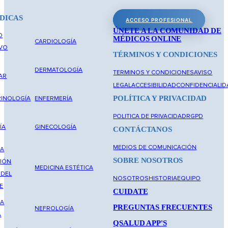
DICAS
ACCESO PROFESIONAL
ÚNETE A LA COMUNIDAD DE
O
MÉDICOS ONLINE
CARDIOLOGÍA
IVO
TÉRMINOS Y CONDICIONES
DERMATOLOGÍA
TERMINOS Y CONDICIONES
AVISO
AR
LEGAL
ACCESIBILIDAD
CONFIDENCIALID
POLÍTICA Y PRIVACIDAD
INOLOGÍA
ENFERMERÍA
POLITICA DE PRIVACIDAD
RGPD
ÍA
GINECOLOGÍA
CONTÁCTANOS
MEDIOS DE COMUNICACIÓN
NA
SOBRE NOSOTROS
IÓN
MEDICINA ESTÉTICA
 DEL
NOSOTROS
HISTORIA
EQUIPO
E
CUIDATE
NA
PREGUNTAS FRECUENTES
NEFROLOGÍA
A
QSALUD APP'S