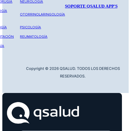
IRUGÍA
NEUROLOGÍA
SOPORTE QSALUD APP'S
OGÍA
OTORRINOLARINGOLOGÍA
GÍA
PSICOLOGÍA
ITACIÓN
REUMATOLOGÍA
ÍA
Copyright © 2026 QSALUD. TODOS LOS DERECHOS
RESERVADOS.