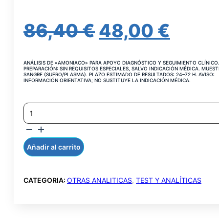
EL
EL
86,40
€
48,00
€
PRECIO
PREC
ANÁLISIS DE «AMONIACO» PARA APOYO DIAGNÓSTICO Y SEGUIMIENTO CLÍNICO
ORIGINAL
ACT
PREPARACIÓN: SIN REQUISITOS ESPECIALES, SALVO INDICACIÓN MÉDICA. MUEST
SANGRE (SUERO/PLASMA). PLAZO ESTIMADO DE RESULTADOS: 24–72 H. AVISO:
INFORMACIÓN ORIENTATIVA; NO SUSTITUYE LA INDICACIÓN MÉDICA.
ERA:
ES:
AMONIO
86,40 €.
48,00
(AMONIACO)
EN
PLASMA
CANTIDAD
Añadir al carrito
CATEGORIA:
OTRAS ANALITICAS
,
TEST Y ANALÍTICAS