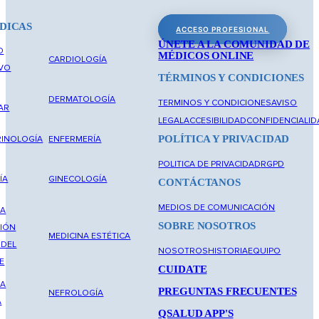
DICAS
ACCESO PROFESIONAL
ÚNETE A LA COMUNIDAD DE
O
MÉDICOS ONLINE
CARDIOLOGÍA
IVO
TÉRMINOS Y CONDICIONES
DERMATOLOGÍA
TERMINOS Y CONDICIONES
AVISO
AR
LEGAL
ACCESIBILIDAD
CONFIDENCIALID
POLÍTICA Y PRIVACIDAD
INOLOGÍA
ENFERMERÍA
POLITICA DE PRIVACIDAD
RGPD
ÍA
GINECOLOGÍA
CONTÁCTANOS
MEDIOS DE COMUNICACIÓN
NA
SOBRE NOSOTROS
IÓN
MEDICINA ESTÉTICA
 DEL
NOSOTROS
HISTORIA
EQUIPO
E
CUIDATE
NA
PREGUNTAS FRECUENTES
NEFROLOGÍA
A
QSALUD APP'S