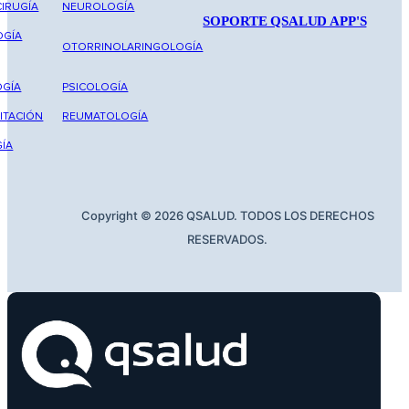
IRUGÍA
NEUROLOGÍA
SOPORTE QSALUD APP'S
OGÍA
OTORRINOLARINGOLOGÍA
GÍA
PSICOLOGÍA
ITACIÓN
REUMATOLOGÍA
ÍA
Copyright © 2026 QSALUD. TODOS LOS DERECHOS
RESERVADOS.