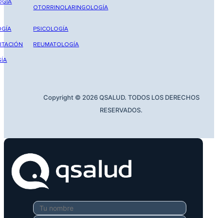
OGÍA
OTORRINOLARINGOLOGÍA
GÍA
PSICOLOGÍA
ITACIÓN
REUMATOLOGÍA
ÍA
Copyright © 2026 QSALUD. TODOS LOS DERECHOS
RESERVADOS.