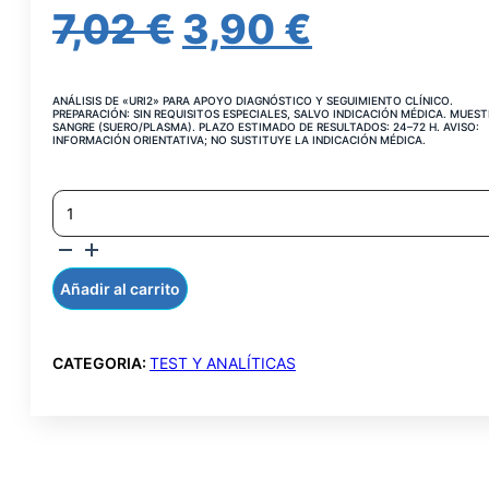
EL
EL
7,02
€
3,90
€
PRECIO
PRECIO
ANÁLISIS DE «URI2» PARA APOYO DIAGNÓSTICO Y SEGUIMIENTO CLÍNICO.
ORIGINAL
ACTUAL
PREPARACIÓN: SIN REQUISITOS ESPECIALES, SALVO INDICACIÓN MÉDICA. MUEST
SANGRE (SUERO/PLASMA). PLAZO ESTIMADO DE RESULTADOS: 24–72 H. AVISO:
INFORMACIÓN ORIENTATIVA; NO SUSTITUYE LA INDICACIÓN MÉDICA.
ERA:
ES:
ACIDO
7,02 €.
3,90 €.
URICO
ORINA
CANTIDAD
Añadir al carrito
CATEGORIA:
TEST Y ANALÍTICAS