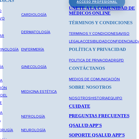
DICAS
ACCESO PROFESIONAL
ÚNETE A LA COMUNIDAD DE
O
MÉDICOS ONLINE
CARDIOLOGÍA
IVO
TÉRMINOS Y CONDICIONES
DERMATOLOGÍA
TERMINOS Y CONDICIONES
AVISO
AR
LEGAL
ACCESIBILIDAD
CONFIDENCIALID
POLÍTICA Y PRIVACIDAD
INOLOGÍA
ENFERMERÍA
POLITICA DE PRIVACIDAD
RGPD
ÍA
GINECOLOGÍA
CONTÁCTANOS
MEDIOS DE COMUNICACIÓN
NA
SOBRE NOSOTROS
IÓN
MEDICINA ESTÉTICA
 DEL
NOSOTROS
HISTORIA
EQUIPO
E
CUIDATE
NA
PREGUNTAS FRECUENTES
NEFROLOGÍA
A
QSALUD APP'S
IRUGÍA
NEUROLOGÍA
SOPORTE QSALUD APP'S