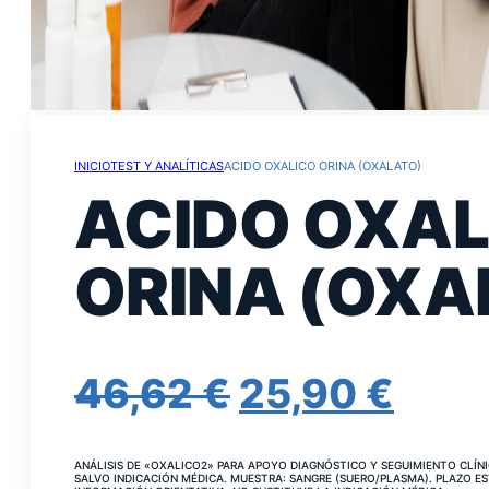
INICIO
TEST Y ANALÍTICAS
ACIDO OXALICO ORINA (OXALATO)
ACIDO OXAL
ORINA (OXA
EL
EL
46,62
€
25,90
€
PRECIO
PRE
ANÁLISIS DE «OXALICO2» PARA APOYO DIAGNÓSTICO Y SEGUIMIENTO CLÍNIC
SALVO INDICACIÓN MÉDICA. MUESTRA: SANGRE (SUERO/PLASMA). PLAZO ES