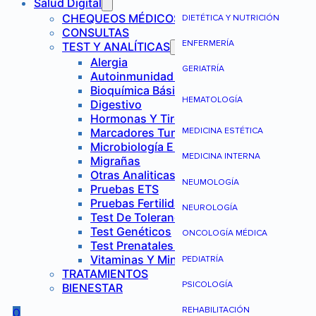
Salud Digital
CHEQUEOS MÉDICOS
DIETÉTICA Y NUTRICIÓN
CONSULTAS
ENFERMERÍA
TEST Y ANALÍTICAS
Alergia
GERIATRÍA
Autoinmunidad Y Reumatología
Bioquímica Básica
HEMATOLOGÍA
Digestivo
Hormonas Y Tiroides
Marcadores Tumorales
MEDICINA ESTÉTICA
Microbiología E Infecciones
MEDICINA INTERNA
Migrañas
Otras Analiticas
NEUMOLOGÍA
Pruebas ETS
Pruebas Fertilidad Mujer
NEUROLOGÍA
Test De Tolerancia Alimentaria
Test Genéticos
ONCOLOGÍA MÉDICA
Test Prenatales No Invasivos
Vitaminas Y Minerales
PEDIATRÍA
TRATAMIENTOS
PSICOLOGÍA
BIENESTAR
REHABILITACIÓN
0