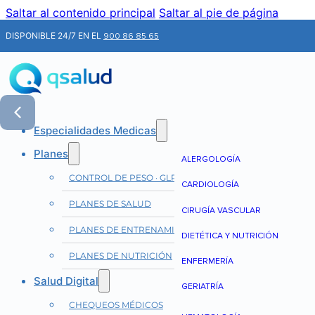
Saltar al contenido principal
Saltar al pie de página
DISPONIBLE 24/7 EN EL
900 86 85 65
Especialidades Medicas
Planes
ALERGOLOGÍA
CONTROL DE PESO · GLP-1
CARDIOLOGÍA
PLANES DE SALUD
CIRUGÍA VASCULAR
PLANES DE ENTRENAMIENTO
DIETÉTICA Y NUTRICIÓN
PLANES DE NUTRICIÓN
ENFERMERÍA
Salud Digital
GERIATRÍA
CHEQUEOS MÉDICOS