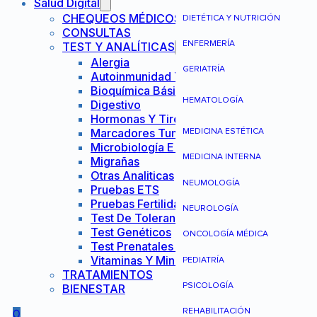
Salud Digital
CHEQUEOS MÉDICOS
DIETÉTICA Y NUTRICIÓN
CONSULTAS
ENFERMERÍA
TEST Y ANALÍTICAS
Alergia
GERIATRÍA
Autoinmunidad Y Reumatología
Bioquímica Básica
HEMATOLOGÍA
Digestivo
Hormonas Y Tiroides
Marcadores Tumorales
MEDICINA ESTÉTICA
Microbiología E Infecciones
MEDICINA INTERNA
Migrañas
Otras Analiticas
NEUMOLOGÍA
Pruebas ETS
Pruebas Fertilidad Mujer
NEUROLOGÍA
Test De Tolerancia Alimentaria
Test Genéticos
ONCOLOGÍA MÉDICA
Test Prenatales No Invasivos
Vitaminas Y Minerales
PEDIATRÍA
TRATAMIENTOS
PSICOLOGÍA
BIENESTAR
REHABILITACIÓN
0