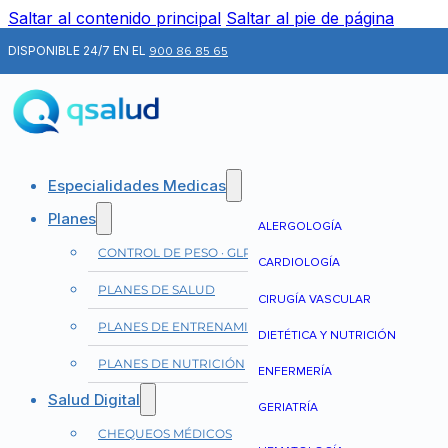
Saltar al contenido principal
Saltar al pie de página
DISPONIBLE 24/7 EN EL
900 86 85 65
Especialidades Medicas
Planes
ALERGOLOGÍA
CONTROL DE PESO · GLP-1
CARDIOLOGÍA
PLANES DE SALUD
CIRUGÍA VASCULAR
PLANES DE ENTRENAMIENTO
DIETÉTICA Y NUTRICIÓN
PLANES DE NUTRICIÓN
ENFERMERÍA
Salud Digital
GERIATRÍA
CHEQUEOS MÉDICOS