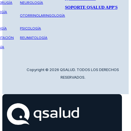
IRUGÍA
NEUROLOGÍA
SOPORTE QSALUD APP'S
OGÍA
OTORRINOLARINGOLOGÍA
GÍA
PSICOLOGÍA
ITACIÓN
REUMATOLOGÍA
ÍA
Copyright © 2026 QSALUD. TODOS LOS DERECHOS
RESERVADOS.