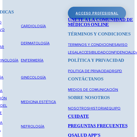
DICAS
ACCESO PROFESIONAL
ÚNETE A LA COMUNIDAD DE
O
MÉDICOS ONLINE
CARDIOLOGÍA
IVO
TÉRMINOS Y CONDICIONES
DERMATOLOGÍA
TERMINOS Y CONDICIONES
AVISO
AR
LEGAL
ACCESIBILIDAD
CONFIDENCIALID
POLÍTICA Y PRIVACIDAD
INOLOGÍA
ENFERMERÍA
POLITICA DE PRIVACIDAD
RGPD
ÍA
GINECOLOGÍA
CONTÁCTANOS
MEDIOS DE COMUNICACIÓN
NA
SOBRE NOSOTROS
IÓN
MEDICINA ESTÉTICA
 DEL
NOSOTROS
HISTORIA
EQUIPO
E
CUIDATE
NA
PREGUNTAS FRECUENTES
NEFROLOGÍA
A
QSALUD APP'S