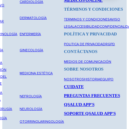
MÉDICOS ONLINE
CARDIOLOGÍA
IVO
TÉRMINOS Y CONDICIONES
DERMATOLOGÍA
TERMINOS Y CONDICIONES
AVISO
AR
LEGAL
ACCESIBILIDAD
CONFIDENCIALID
POLÍTICA Y PRIVACIDAD
INOLOGÍA
ENFERMERÍA
POLITICA DE PRIVACIDAD
RGPD
ÍA
GINECOLOGÍA
CONTÁCTANOS
MEDIOS DE COMUNICACIÓN
NA
SOBRE NOSOTROS
IÓN
MEDICINA ESTÉTICA
 DEL
NOSOTROS
HISTORIA
EQUIPO
E
CUIDATE
NA
PREGUNTAS FRECUENTES
NEFROLOGÍA
A
QSALUD APP'S
IRUGÍA
NEUROLOGÍA
SOPORTE QSALUD APP'S
OGÍA
OTORRINOLARINGOLOGÍA