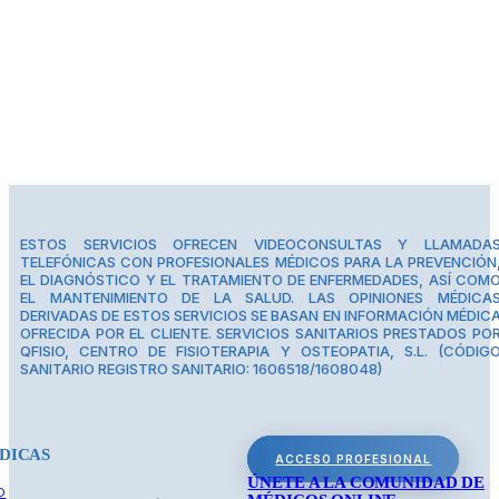
ESTOS SERVICIOS OFRECEN VIDEOCONSULTAS Y LLAMADA
TELEFÓNICAS CON PROFESIONALES MÉDICOS PARA LA PREVENCIÓN
EL DIAGNÓSTICO Y EL TRATAMIENTO DE ENFERMEDADES, ASÍ COM
EL MANTENIMIENTO DE LA SALUD. LAS OPINIONES MÉDICA
DERIVADAS DE ESTOS SERVICIOS SE BASAN EN INFORMACIÓN MÉDIC
OFRECIDA POR EL CLIENTE. SERVICIOS SANITARIOS PRESTADOS PO
QFISIO, CENTRO DE FISIOTERAPIA Y OSTEOPATIA, S.L. (CÓDIG
SANITARIO REGISTRO SANITARIO: 1606518/1608048)
DICAS
ACCESO PROFESIONAL
ÚNETE A LA COMUNIDAD DE
O