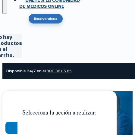
ÚNETE A LA COMUNIDAD
DE MÉDICOS ONLINE
Reservar ahora
o hay
roductos
 el
rrito.
Disponible 24/7 en el
900 86 85 65
Selecciona la acción a realizar: