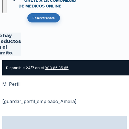
ÚNETE A LA COMUNIDAD
DE MÉDICOS ONLINE
Reservar ahora
o hay
roductos
 el
rrito.
Disponible 24/7 en el
900 86 85 65
Mi Perfil
[guardar_perfil_empleado_Amelia]