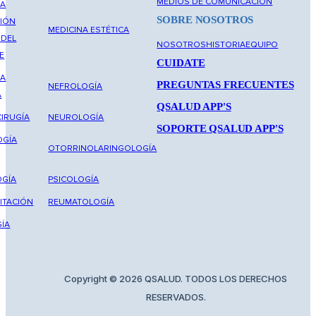
MEDIOS DE COMUNICACIÓN
NA
SOBRE NOSOTROS
IÓN
MEDICINA ESTÉTICA
 DEL
NOSOTROS
HISTORIA
EQUIPO
E
CUIDATE
NA
PREGUNTAS FRECUENTES
NEFROLOGÍA
A
QSALUD APP'S
IRUGÍA
NEUROLOGÍA
SOPORTE QSALUD APP'S
OGÍA
OTORRINOLARINGOLOGÍA
GÍA
PSICOLOGÍA
ITACIÓN
REUMATOLOGÍA
ÍA
Copyright © 2026 QSALUD. TODOS LOS DERECHOS
RESERVADOS.