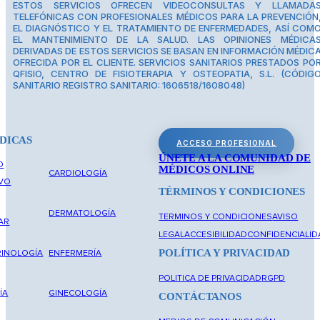
ESTOS SERVICIOS OFRECEN VIDEOCONSULTAS Y LLAMADA
TELEFÓNICAS CON PROFESIONALES MÉDICOS PARA LA PREVENCIÓN
EL DIAGNÓSTICO Y EL TRATAMIENTO DE ENFERMEDADES, ASÍ COM
EL MANTENIMIENTO DE LA SALUD. LAS OPINIONES MÉDICA
DERIVADAS DE ESTOS SERVICIOS SE BASAN EN INFORMACIÓN MÉDIC
OFRECIDA POR EL CLIENTE. SERVICIOS SANITARIOS PRESTADOS PO
QFISIO, CENTRO DE FISIOTERAPIA Y OSTEOPATIA, S.L. (CÓDIG
SANITARIO REGISTRO SANITARIO: 1606518/1608048)
DICAS
ACCESO PROFESIONAL
ÚNETE A LA COMUNIDAD DE
O
MÉDICOS ONLINE
CARDIOLOGÍA
IVO
TÉRMINOS Y CONDICIONES
DERMATOLOGÍA
TERMINOS Y CONDICIONES
AVISO
AR
LEGAL
ACCESIBILIDAD
CONFIDENCIALID
POLÍTICA Y PRIVACIDAD
INOLOGÍA
ENFERMERÍA
POLITICA DE PRIVACIDAD
RGPD
ÍA
GINECOLOGÍA
CONTÁCTANOS