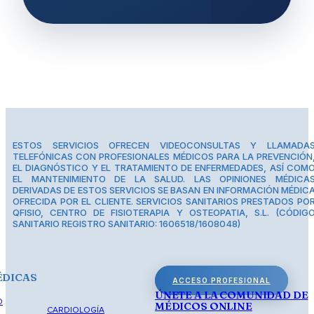
ESTOS SERVICIOS OFRECEN VIDEOCONSULTAS Y LLAMADA
TELEFÓNICAS CON PROFESIONALES MÉDICOS PARA LA PREVENCIÓN
EL DIAGNÓSTICO Y EL TRATAMIENTO DE ENFERMEDADES, ASÍ COM
EL MANTENIMIENTO DE LA SALUD. LAS OPINIONES MÉDICA
DERIVADAS DE ESTOS SERVICIOS SE BASAN EN INFORMACIÓN MÉDIC
OFRECIDA POR EL CLIENTE. SERVICIOS SANITARIOS PRESTADOS PO
QFISIO, CENTRO DE FISIOTERAPIA Y OSTEOPATIA, S.L. (CÓDIG
SANITARIO REGISTRO SANITARIO: 1606518/1608048)
ÉDICAS
ACCESO PROFESIONAL
ÚNETE A LA COMUNIDAD DE
O
MÉDICOS ONLINE
CARDIOLOGÍA