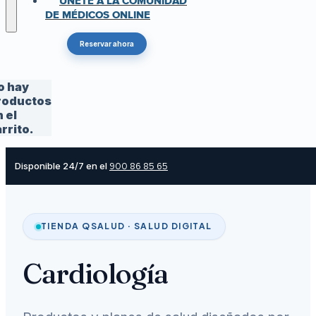
ÚNETE A LA COMUNIDAD
DE MÉDICOS ONLINE
Reservar ahora
o hay
roductos
 el
rrito.
Disponible 24/7 en el
900 86 85 65
TIENDA QSALUD · SALUD DIGITAL
Cardiología