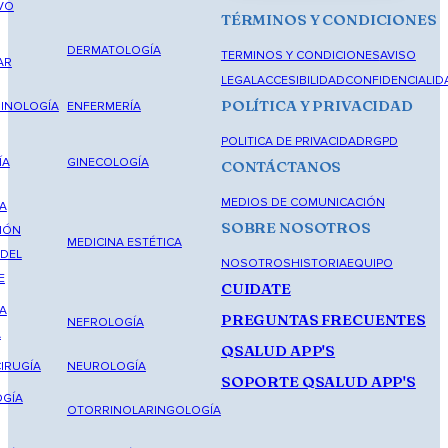
VO
TÉRMINOS Y CONDICIONES
DERMATOLOGÍA
TERMINOS Y CONDICIONES
AVISO
AR
LEGAL
ACCESIBILIDAD
CONFIDENCIALID
POLÍTICA Y PRIVACIDAD
INOLOGÍA
ENFERMERÍA
POLITICA DE PRIVACIDAD
RGPD
ÍA
GINECOLOGÍA
CONTÁCTANOS
MEDIOS DE COMUNICACIÓN
A
SOBRE NOSOTROS
IÓN
MEDICINA ESTÉTICA
 DEL
NOSOTROS
HISTORIA
EQUIPO
E
CUIDATE
A
PREGUNTAS FRECUENTES
NEFROLOGÍA
A
QSALUD APP'S
IRUGÍA
NEUROLOGÍA
SOPORTE QSALUD APP'S
GÍA
OTORRINOLARINGOLOGÍA